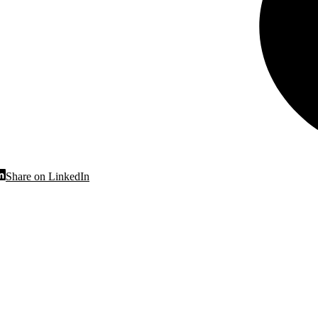
hare
Share
Share on LinkedIn
n
on
acebook
LinkedIn