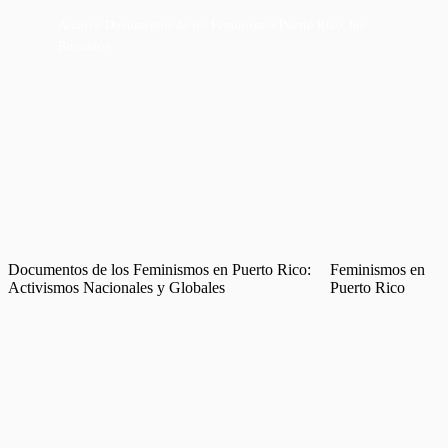
Skip
Archivo Documentos de los Feminismos Puerto Rico, Inc
to
Buscador
content
Documentos de los Feminismos en Puerto Rico:
Feminismos en
Activismos Nacionales y Globales
Puerto Rico