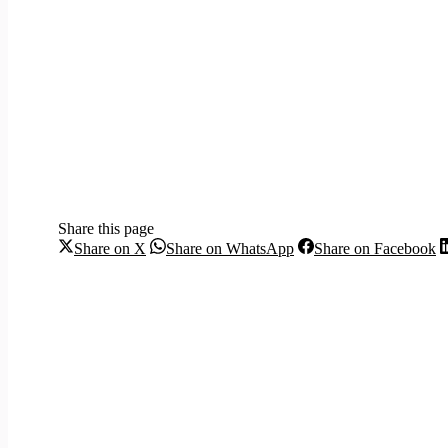
Share this page
Share
Share
S
Share on X
Share on WhatsApp
Share on Facebook
on
on
o
X
WhatsApp
F