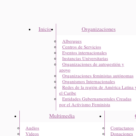
Inicio
Organizaciones
Albergues
Centros de Servicios
Eventos internacionales
Instancias Universitarias
Organizaciones de autogestión y
apoyo
Organizaciones feministas autónomas
Organismos Internacionales
Redes de la región de América Latina 
el Caribe
Entidades Gubernamentales Creadas
por el Activismo Feminista
Multimedia
Audios
Contactanos
Videos
Donaciones