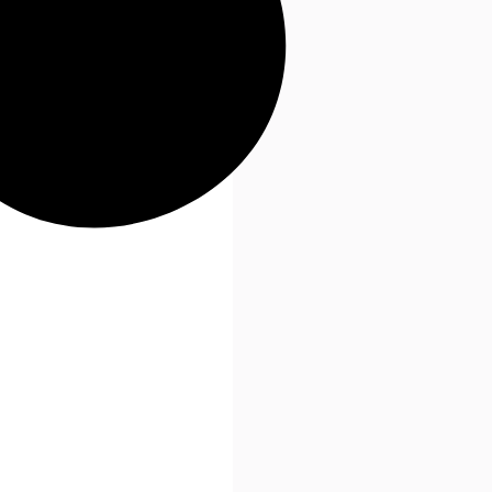
Go
to
Top