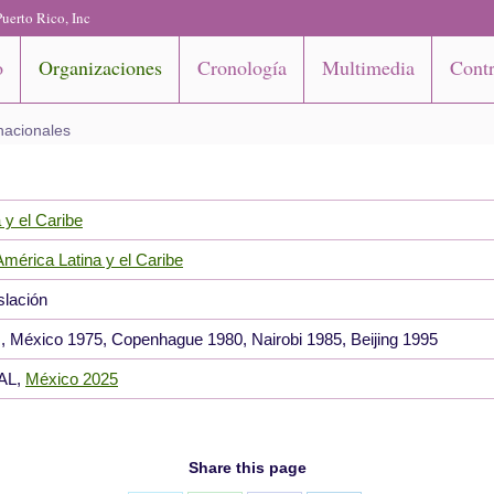
uerto Rico, Inc
o
Organizaciones
Cronología
Multimedia
Contr
nacionales
 y el Caribe
mérica Latina y el Caribe
slación
, México 1975, Copenhague 1980, Nairobi 1985, Beijing 1995
PAL,
México 2025
Share this page