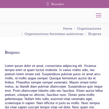
Buscador
You are here:
Home
Organizaciones
Organizaciones feministas autónomas
Brujeres
Brujeres
Lorem ipsum dolor sit amet, consectetur adipiscing elit. Vivamus
tempor enim ut quam luctus molestie. In varius mattis odio, nec
pretium lorem ornare sed. Suspendisse pulvinar purus sit amet arcu
mollis, id mollis augue semper. Quisque fermentum auctor dui et
finibus. Phasellus semper semper venenatis. Mauris ornare tortor
metus, ac blandit diam pulvinar ullamcorper. Suspendisse quis neque
eros. Proin ullamcorper lobortis odio nec faucibus. Etiam auctor tellus
pretium, volutpat ex ultricies, faucibus nunc. Donec porta mollis
pellentesque. Nullam felis nulla, euismod vitae venenatis eget,
scelerisque in sapien. Nam efficitur in justo eu mollis. Nunc tempus
dui vitae sapien suscipit tempor vitae vel dolor. Nunc quam nisl,