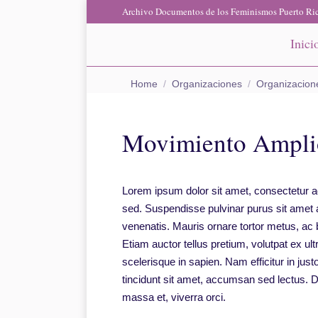
Archivo Documentos de los Feminismos Puerto Ric
Inici
You are here:
Home
Organizaciones
Organizacion
Movimiento Ampli
Lorem ipsum dolor sit amet, consectetur ad
sed. Suspendisse pulvinar purus sit amet 
venenatis. Mauris ornare tortor metus, ac 
Etiam auctor tellus pretium, volutpat ex ul
scelerisque in sapien. Nam efficitur in jus
tincidunt sit amet, accumsan sed lectus. D
massa et, viverra orci.