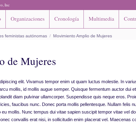
o, Inc
o
Organizaciones
Cronología
Multimedia
Contr
es feministas autónomas
Movimiento Amplio de Mujeres
o de Mujeres
ipiscing elit. Vivamus tempor enim ut quam luctus molestie. In variu
arcu mollis, id mollis augue semper. Quisque fermentum auctor dui e
blandit diam pulvinar ullamcorper. Suspendisse quis neque eros. Proin
tricies, faucibus nunc. Donec porta mollis pellentesque. Nullam felis n
to eu mollis. Nunc tempus dui vitae sapien suscipit tempor vitae vel d
onec convallis erat nisi, in sollicitudin enim placerat vel. Maecenas