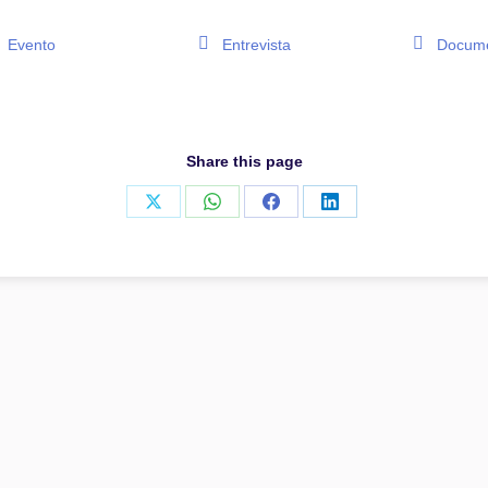
Evento
Entrevista
Docume
Share this page
Share
Share
Share
Share
on
on
on
on
X
WhatsApp
Facebook
LinkedIn