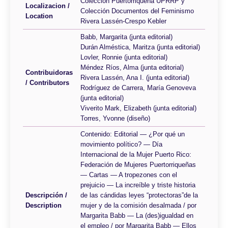
Colección Puertorriqueña UPRRP y
Localizacion /
Colección Documentos del Feminismo
Location
Rivera Lassén-Crespo Kebler
Babb, Margarita (junta editorial)
Durán Alméstica, Maritza (junta editorial)
Lovler, Ronnie (junta editorial)
Méndez Ríos, Alma (junta editorial)
Contribuidoras
Rivera Lassén, Ana I. (junta editorial)
/ Contributors
Rodríguez de Carrera, María Genoveva
(junta editorial)
Viverito Mark, Elizabeth (junta editorial)
Torres, Yvonne (diseño)
Contenido: Editorial — ¿Por qué un
movimiento político? — Día
Internacional de la Mujer Puerto Rico:
Federación de Mujeres Puertorriqueñas
— Cartas — A tropezones con el
prejuicio — La increíble y triste historia
Descripción /
de las cándidas leyes “protectoras”de la
Description
mujer y de la comisión desalmada / por
Margarita Babb — La (des)igualdad en
el empleo / por Margarita Babb — Ellos