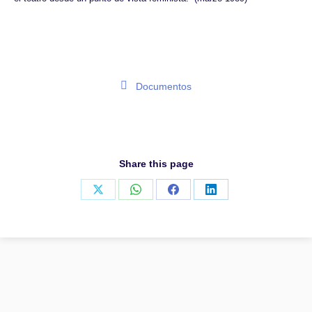
Documentos
Share this page
Share
Share
Share
Share
on
on
on
on
X
WhatsApp
Facebook
LinkedIn